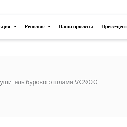
кция
Решение
Наши проекты
Пресс-цен
ушитель бурового шлама VC900