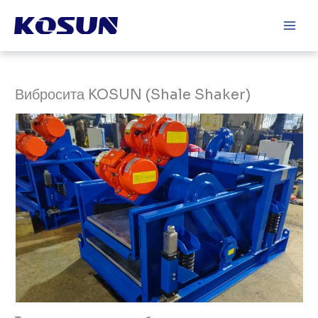
Перейти
Main
к
Men
содержимому
Вибросита KOSUN (Shale Shaker)