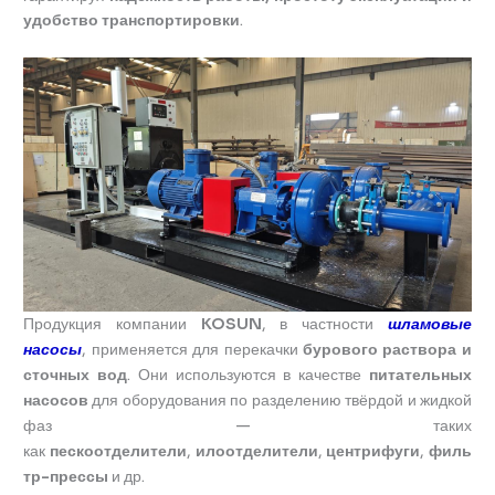
удобство транспортировки
.
Продукция компании
KOSUN
, в частности
шламовые
насосы
, применяется для перекачки
бурового раствора и
сточных вод
. Они используются в качестве
питательных
насосов
для оборудования по разделению твёрдой и жидкой
фаз — таких
как
пескоотделители
,
илоотделители
,
центрифуги
,
филь
тр-прессы
и др.