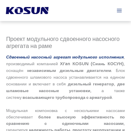
Перейти
Main
к
Men
содержимому
Проект модульного сдвоенного насосного
агрегата на раме
Сдвоенный насосный агрегат модульного исполнения
,
производимый компанией
Xi’an KOSUN (Сиань КОСУН)
,
оснащён
независимым дизельным двигателем
. Блок
сдвоенного шламового насоса устанавливается на едином
основании и включает в себя
дизельный генератор
,
две
шламовые насосные установки
, а также
систему
всасывающего трубопровода с арматурой
.
Модульная компоновка с несколькими насосами
обеспечивает
более высокую эффективность по
сравнению с одиночными насосами
,
гарантируя
надежность работы, простоту эксплуатации и